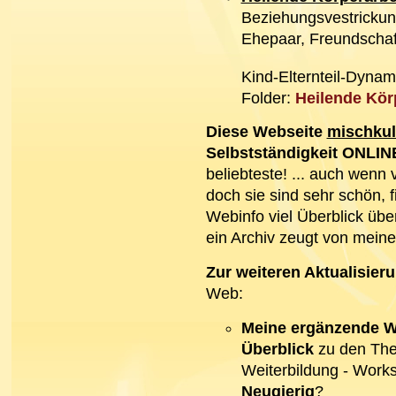
Beziehungsvestrickun
Ehepaar, Freundschaf
Kind-Elternteil-Dyna
Folder:
Heilende Körp
Diese Webseite
mischkul
Selbstständigkeit ONLIN
beliebteste! ... auch wenn v
doch sie sind sehr schön, f
Webinfo viel Überblick übe
ein Archiv zeugt von meine
Zur weiteren Aktualisier
Web:
Meine ergänzende W
Überblick
zu den The
Weiterbildung - Worksh
Neugierig
?