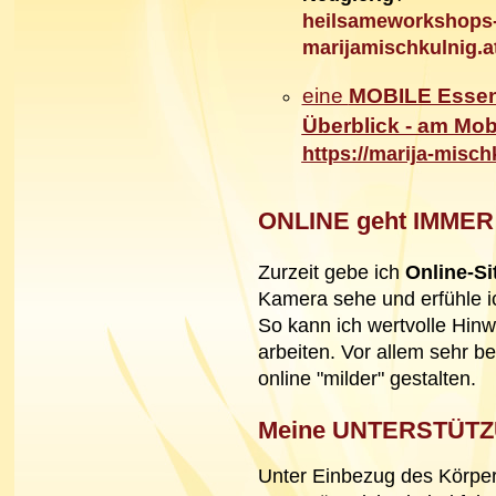
heilsameworkshops-
marijamischkulnig.a
eine
MOBILE Esse
Überblick - am Mob
https://marija-misch
ONLINE geht IMMER
Zurzeit gebe ich
Online-S
Kamera sehe und erfühle i
So kann ich wertvolle Hinw
arbeiten. Vor allem sehr 
online "milder" gestalten.
Meine UNTERSTÜT
Unter Einbezug des Körpe