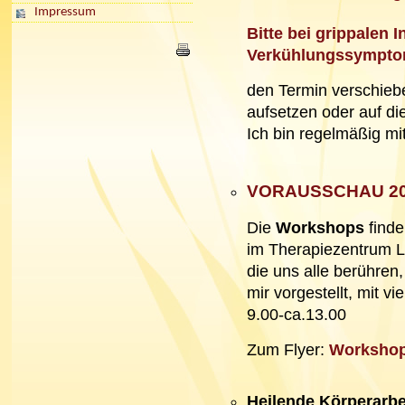
Impressum
Bitte bei grippalen I
Verkühlungssympt
den Termin verschie
aufsetzen oder auf di
Ich bin regelmäßig mi
VORAUSSCHAU 2
Die
Workshops
find
im Therapiezentrum L
die uns alle berühren
mir vorgestellt, mit vi
9.00-ca.13.00
Zum Flyer:
Worksho
Heilende Körperarbe