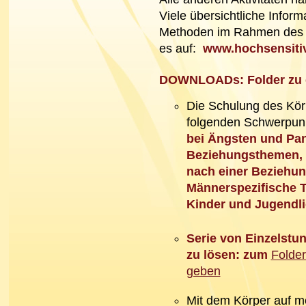
Viele übersichtliche Infor
Methoden i
m Rahmen des ö
es auf:
www.hochsensitiv
DOWNLOADs: Folder zu ei
Die Schulung des Kör
folgenden Schwerpun
bei Ängsten und Pan
Beziehungsthemen, 
nach einer Beziehun
Männerspezifische T
Kinder und Jugendl
Serie von Einzelstu
zu lösen: zum
Folder
geben
Mit dem Körper auf m