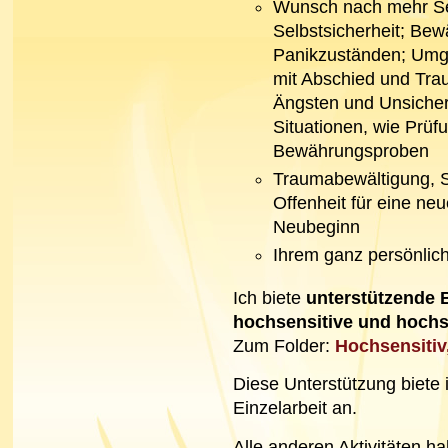
Wunsch nach mehr Se
Selbstsicherheit; Bew
Panikzuständen; Umga
mit Abschied und Tra
Ängsten und Unsicher
Situationen, wie Prüf
Bewährungsproben
Traumabewältigung, St
Offenheit für eine ne
Neubeginn
Ihrem ganz persönlic
Ich biete
unterstützende 
hochsensitive und hochs
Zum Folder:
Hochsensitiv
Diese Unterstützung biete
Einzelarbeit an.
Alle anderen Aktivitäten 